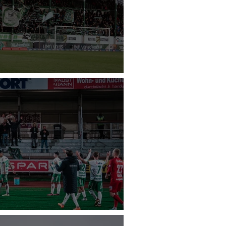
nau - Wolfsberger AC
C Austria Lustenau