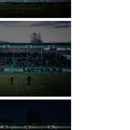
nau - SK Sturm Graz
au - FK Austria Wien