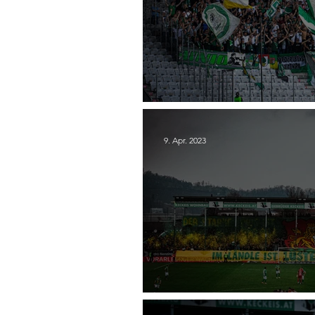
26. WSG Tirol - SC Aust
9. Apr. 2023
24. SC Austria Lustenau