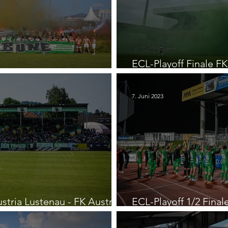
ECL-Playoff Finale FK
enkturnier
Lustenau
7. Juni 2023
stria Lustenau - FK Austria
ECL-Playoff 1/2 Fina
Lustenau