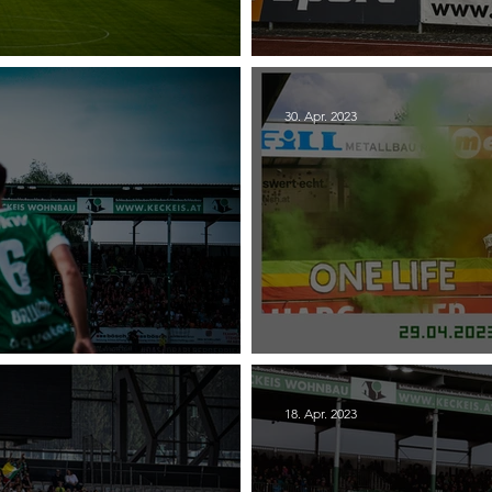
 - WSG Tirol
29. Wolfsberger AC -
30. Apr. 2023
- SV Ried
27. SV Ried - SC Aust
18. Apr. 2023