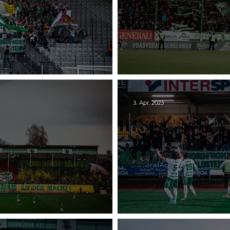
ria Lustenau
25. SC Austria Luste
3. Apr. 2023
 - Cashpoint Altach
23. TSV Hartberg - S