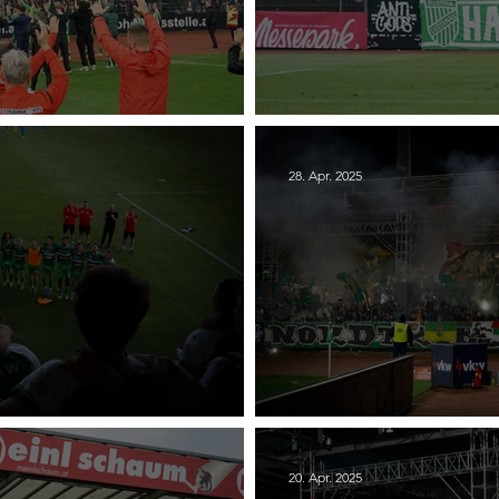
ia Lustenau - ASK Voitsberg
(BREGENZ) 28. SC Aus
28. Apr. 2025
Austria Lustenau
(BREGENZ) 26. SC Au
20. Apr. 2025