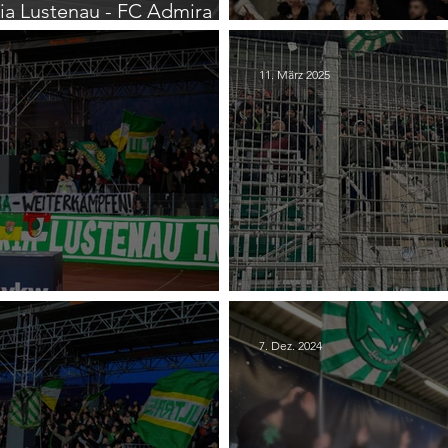
ia Lustenau - FC Admira
(BREGENZ) 21. Austri
11. März 2025
ia Lustenau - SV Horn
18. SK Rapid Wien II 
7. Dez. 2024