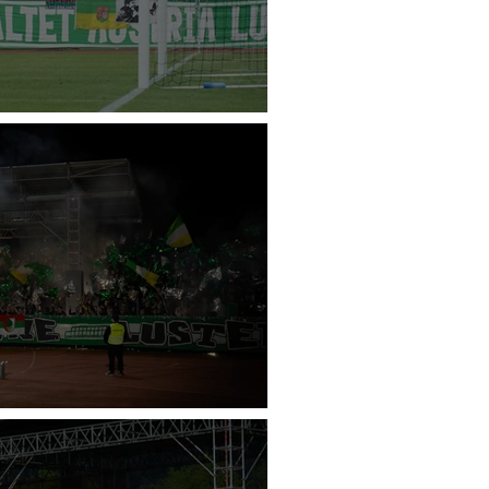
tria Lustenau - First Vienna
stria Lustenau - SW Bregenz