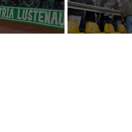
a Lustenau - SKN St. Pölten
16. SV Lafnitz - SC A