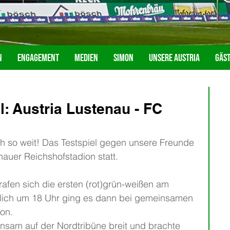
n
Engagement
Medien
Simon
Unsere Austria
Gäs
: Austria Lustenau - FC
ch so weit! Das Testspiel gegen unsere Freunde 
auer Reichshofstadion statt. 
rafen sich die ersten (rot)grün-weißen am 
tlich um 18 Uhr ging es dann bei gemeinsamen 
on. 
sam auf der Nordtribüne breit und brachte 