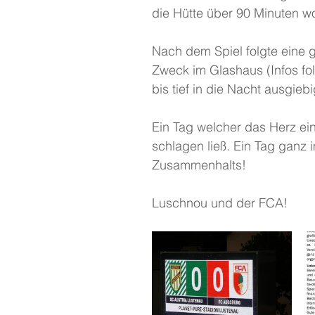
die Hütte über 90 Minuten w
Nach dem Spiel folgte eine 
Zweck im Glashaus (Infos fo
bis tief in die Nacht ausgiebi
Ein Tag welcher das Herz ei
schlagen ließ. Ein Tag ganz
Zusammenhalts! 
Luschnou und der FCA!