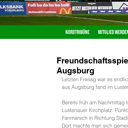
Nordtribüne
Mitglied werde
Freundschaftsspiel
Augsburg
Letzten Freitag war es endli
aus Augsburg fand im Lusten
Bereits früh am Nachmittag t
Lustenauer Kirchplatz. Pünk
Fanmarsch in Richtung Stadi
Dort machte man sich gemein