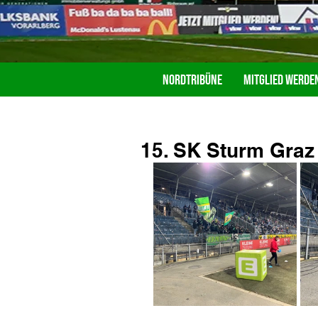
Nordtribüne
Mitglied werde
15. SK Sturm Graz