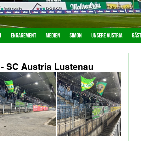
n
Engagement
Medien
Simon
Unsere Austria
Gäs
 - SC Austria Lustenau