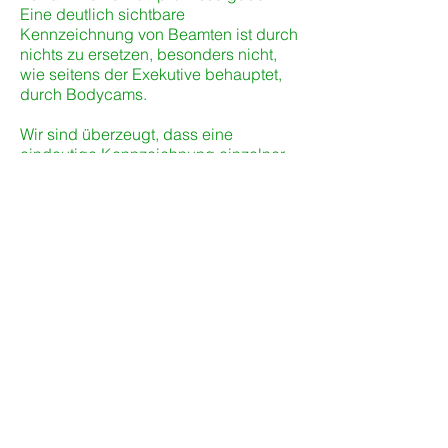
Eine deutlich sichtbare
Kennzeichnung von Beamten ist durch
nichts zu ersetzen, besonders nicht,
wie seitens der Exekutive behauptet,
durch Bodycams.
Wir sind überzeugt, dass eine
eindeutige Kennzeichnung einzelner
Beamter im Einsatz ihr Fehlverhalten
eindämmen wird. Sobald Polizisten
auch mit Konsequenzen rechnen
müssen, überlegen sie sich
rechtswidrige Handlungen in der
Öffentlichkeit vermutlich zweimal.
Es gibt keine Gerechtigkeit, solange
die Staatsgewalt gegen Gesetze
verstoßen kann, ohne dafür zur
Rechenschaft gezogen zu werden.
Alle demokratischen Kräfte müssen
danach trachten, endlich ein
Mindestmaß an Transparenz